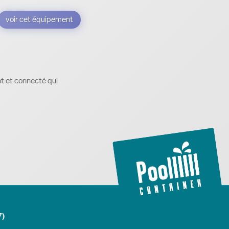
voir cet équipement
nt et connecté qui
7)