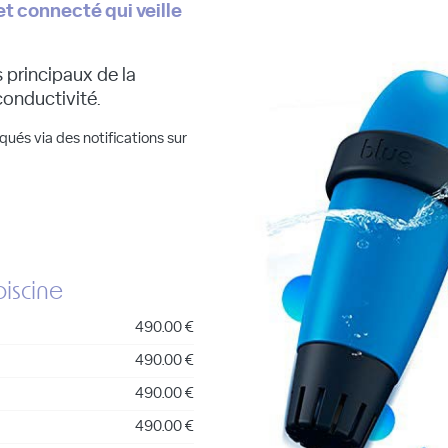
et connecté qui veille
 principaux de la
conductivité.
ués via des notifications sur
piscine
490.00 €
490.00 €
490.00 €
490.00 €