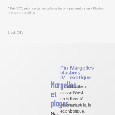
* Prix TTC, selon certaines options les prix peuvent varier - Photos
non contractuelles
1. voir CGV
Pin
Margelles
classe
bois
IV
exotique
Margelles
Le pin traité
Stables et
et
classe IV est
d'une
un bois
beauté
plages
résistant et
naturelle, le
économique.
bois
Nos