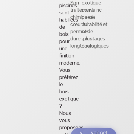
Son
exotique
piscines
traitement
convainc
sont
chimique à
par sa
habillées
cœur lui
durabilité et
de
permet de
ses
bois
durer plus
avantages
pour
longtemps.
écologiques
une
finition
moderne.
Vous
préférez
le
bois
exotique
?
Nous
vous
proposons
voir cet
voir cet