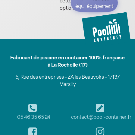
cette
équipement
équipement
option.
Fabricant de piscine en container 100% française
à La Rochelle (17)
5, Rue des entreprises - ZA les Beauvoirs - 17137
Marsilly
05 46 35 65 24
contact@pool-container.fr