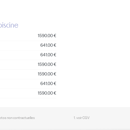
piscine
1590.00 €
641.00 €
641.00 €
1590.00 €
1590.00 €
641.00 €
1590.00 €
hotos non contractuelles
1. voir CGV