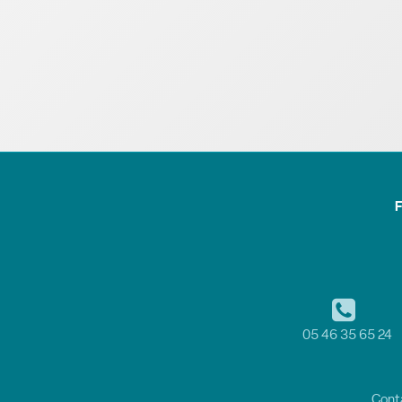
F
05 46 35 65 24
Cont