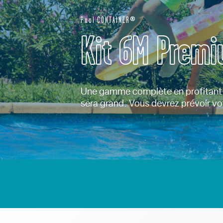
Pool CONTAINER®
Kit 6M Prem
Une gamme complète en profitant d
sera grand. Vous devrez prévoir vo