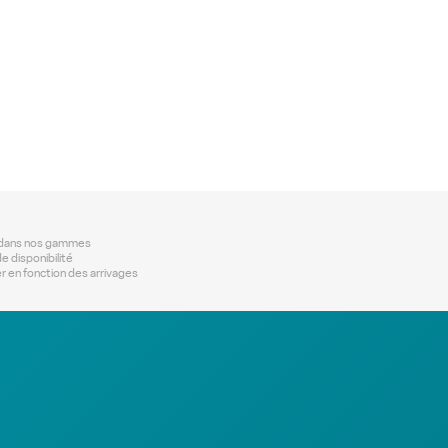
us dans nos gammes
e disponibilité
r en fonction des arrivages