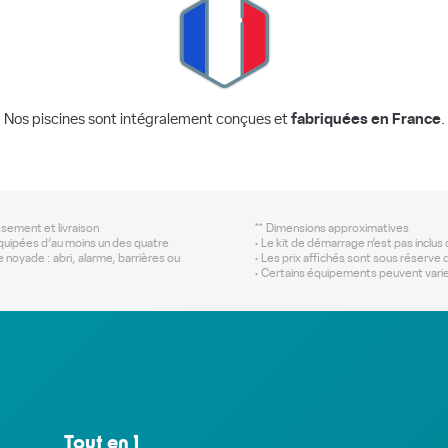
Nos piscines sont intégralement conçues et
fabriquées en France
.
assement et livraison
** Dimensions approximatives
 équipées d’au moins un des quatre
• Le kit de démarrage n’est pas incl
de noyade : abri, alarme, barrières ou
• Les prix affichés sont sous réserve d
• Certains équipements peuvent varie
Tout en 1