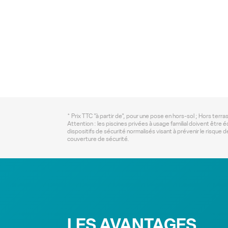
* Prix TTC "à partir de", pour une pose en hors-sol ; Hors terr
Attention : les piscines privées à usage familial doivent être
dispositifs de sécurité normalisés visant à prévenir le risque 
couverture de sécurité.
LES AVANTAGES